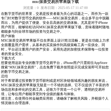
mxc抹茶交易所苹果版下载
浏览量：
0
发布日期：2025-05-17 11:47:00
在数字货币的世界里，交易是投资者最为关心的话题之一。而作为一款
专门针对数字货币交易的软件——MXC抹茶交易所，在众多平台中脱颖
而出，为用户提供了便捷、安全且高效的交易体验。尤其是对于iPhone
用户而言，能够轻松访问MXC抹茶交易所苹果版下载，意味着随时随地
都能参与到全球市场的投资与交易之中。
用户体验
MXC抹茶交易所苹果版不仅在界面上设计简洁流畅，更是在功能上力求
全面覆盖用户需求，从基本的买卖操作到高级策略工具一应俱全。同
时，平台还注重用户的资产安全，采用先进的加密技术保障每一位投资
者的资金安全。
下载方式
想要使用这款专业的数字货币交易平台，iPhone用户只需前往AppStore
搜索“MXC抹茶交易所”，点击免费下载并按照提示完成安装即可开始您
的数字币交易之旅。
总结
对于希望通过投资数字货币获利或是对区块链领域感兴趣的朋友来说，
MXC抹茶交易所苹果版无疑是一个不错的选择。它不仅提供了丰富的市
场信息和多样化的交易工具，还致力于营造一个公平、透明的交易环
境，让每位用户都能享受到专业级的服务与体验。
请注意，在使用任何金融类应用前，请确保了解相关风险，并根据个人
情况做出合理选择。