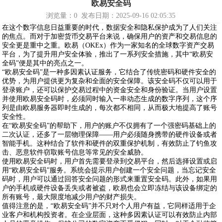
欧易安全码
浏览量：
0
发布日期：2025-09-16 02:05:35
在这个数字信息日益重要的时代，数据安全和隐私保护成为了人们关注
的焦点。而对于加密货币交易平台来说，确保用户的资产和交易信息的
安全更是重中之重。欧易（OKEx）作为一家知名的全球数字资产交易
平台，为了提升用户安全体验，推出了一系列安全措施，其中“欧易安
全码”便是其中的亮点之一。
“欧易安全码”是一种多因素认证服务，它结合了传统密码和硬件安全的
优势，为用户提供更为复杂和全面的安全保障。该安全码不仅可以用于
登录账户，还可以保护交易过程中的资金安全和身份验证。当用户设置
并使用欧易安全码时，必须同时输入一串动态生成的数字序列，这个序
列是由欧易服务器即时生成的，每次都不相同，从而极大地提高了账号
安全性。
在“欧易安全码”的帮助下，用户的账户不仅拥有了一个强密码基础上的
二次认证，还多了一层物理保障——用户必须随身携带的硬件设备或者
智能手机。这种结合了软件和硬件的双重保护机制，有效防止了钓鱼攻
击、恶意软件窃取账号信息等常见的安全威胁。
使用欧易安全码时，用户首先需要登录到交易平台，然后选择设置或启
用“欧易安全码”服务。系统会提示用户创建一个安全问题，当忘记安全
码时，用户可以通过回答安全问题的形式来重置安全码。此外，如果用
户的手机或硬件设备丢失或者被盗，欧易也会立即冻结与该设备绑定的
所有账号，最大限度地减少用户的财产损失。
值得注意的是，“欧易安全码”并不只对个人用户有益，它同样适用于企
业客户和机构投资者。在企业层面，这种多因素认证可以有效防止内部