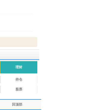
理财
持仓
股票
回顶部