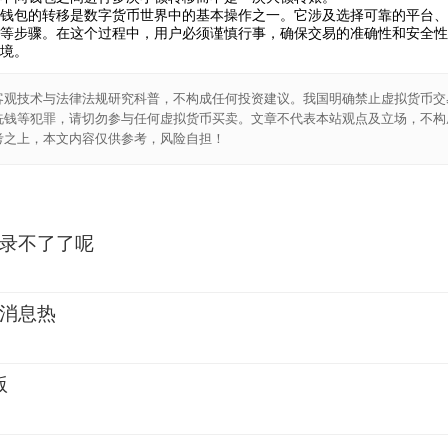
钱包的转移是数字货币世界中的基本操作之一。它涉及选择可靠的平台、
等步骤。在这个过程中，用户必须谨慎行事，确保交易的准确性和安全性
境。
客观技术与法律法规研究科普，不构成任何投资建议。我国明确禁止虚拟货币交
洗钱等犯罪，请切勿参与任何虚拟货币买卖。文章不代表本站观点及立场，不构
考之上，本文内容仅供参考，风险自担！
录不了了呢
4
消息热
4
版
4