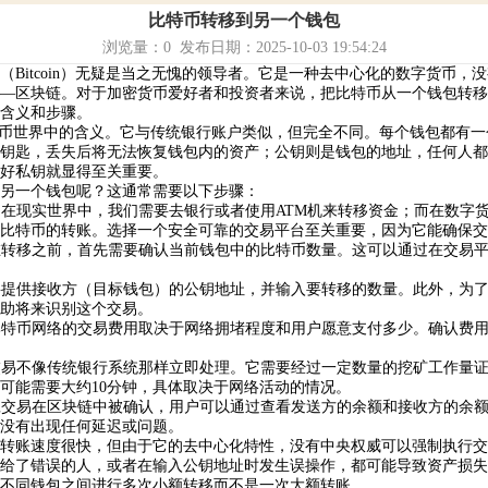
比特币转移到另一个钱包
浏览量：
0
发布日期：2025-10-03 19:54:24
（Bitcoin）无疑是当之无愧的领导者。它是一种去中心化的数字货币，
—区块链。对于加密货币爱好者和投资者来说，把比特币从一个钱包转移
含义和步骤。
特币世界中的含义。它与传统银行账户类似，但完全不同。每个钱包都有
钥匙，丢失后将无法恢复钱包内的资产；公钥则是钱包的地址，任何人都
好私钥就显得至关重要。
另一个钱包呢？这通常需要以下步骤：
台。在现实世界中，我们需要去银行或者使用ATM机来转移资金；而在数字
比特币的转账。选择一个安全可靠的交易平台至关重要，因为它能确保交
。在转移之前，首先需要确认当前钱包中的比特币数量。这可以通过在交易
需要提供接收方（目标钱包）的公钥地址，并输入要转移的数量。此外，为
助将来识别这个交易。
。比特币网络的交易费用取决于网络拥堵程度和用户愿意支付多少。确认费用后
币交易不像传统银行系统那样立即处理。它需要经过一定数量的挖矿工作量
可能需要大约10分钟，具体取决于网络活动的情况。
一旦交易在区块链中被确认，用户可以通过查看发送方的余额和接收方的余
没有出现任何延迟或问题。
转账速度很快，但由于它的去中心化特性，没有中央权威可以强制执行交
给了错误的人，或者在输入公钥地址时发生误操作，都可能导致资产损失
不同钱包之间进行多次小额转移而不是一次大额转账。