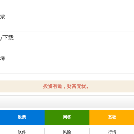
2
票
2
p下载
2
考
2
投资有道，财富无忧。
股票
问答
基础
软件
风险
行情