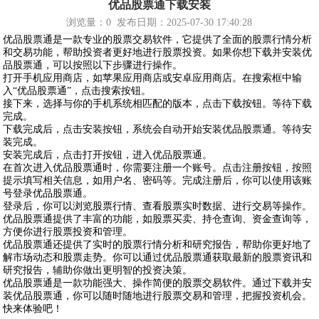
优品股票通下载安装
浏览量：
0
发布日期：2025-07-30 17:40:28
优品股票通是一款专业的股票交易软件，它提供了全面的股票行情分析
和交易功能，帮助投资者更好地进行股票投资。如果你想下载并安装优
品股票通，可以按照以下步骤进行操作。
打开手机应用商店，如苹果应用商店或安卓应用商店。在搜索框中输
入“优品股票通”，点击搜索按钮。
接下来，选择与你的手机系统相匹配的版本，点击下载按钮。等待下载
完成。
下载完成后，点击安装按钮，系统会自动开始安装优品股票通。等待安
装完成。
安装完成后，点击打开按钮，进入优品股票通。
在首次进入优品股票通时，你需要注册一个账号。点击注册按钮，按照
提示填写相关信息，如用户名、密码等。完成注册后，你可以使用该账
号登录优品股票通。
登录后，你可以浏览股票行情、查看股票实时数据、进行交易等操作。
优品股票通提供了丰富的功能，如股票买卖、持仓查询、资金查询等，
方便你进行股票投资和管理。
优品股票通还提供了实时的股票行情分析和研究报告，帮助你更好地了
解市场动态和股票走势。你可以通过优品股票通获取最新的股票资讯和
研究报告，辅助你做出更明智的投资决策。
优品股票通是一款功能强大、操作简便的股票交易软件。通过下载并安
装优品股票通，你可以随时随地进行股票交易和管理，把握投资机会。
快来体验吧！