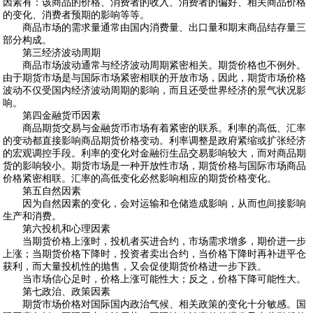
因素有：该商品的价格、消费者的收入、消费者的偏好、相关商品价格
的变化、消费者预期的影响等等。
商品市场的需求量通常由国内消费量、出口量和期末商品结存量三
部分构成。
第三经济波动周期
商品市场波动通常与经济波动周期紧密相关。期货价格也不例外。
由于期货市场是与国际市场紧密相联的开放市场，因此，期货市场价格
波动不仅受国内经济波动周期的影响，而且还受世界经济的景气状况影
响。
第四金融货币因素
商品期货交易与金融货币市场有着紧密的联系。利率的高低、汇率
的变动都直接影响商品期货价格变动。利率调整是政府紧缩或扩张经济
的宏观调控手段。利率的变化对金融衍生品交易影响较大，而对商品期
货的影响较小。期货市场是一种开放性市场，期货价格与国际市场商品
价格紧密相联。汇率的高低变化必然影响相应的期货价格变化。
第五自然因素
因为自然因素的变化，会对运输和仓储造成影响，从而也间接影响
生产和消费。
第六投机和心理因素
当期货价格上涨时，投机者买进合约，市场需求增多，期价进一步
上涨；当期货价格下降时，投资者卖出合约，当价格下降时再补进平仓
获利，而大量投机性的抛售，又会促使期货价格进一步下跌。
当市场信心足时，价格上涨可能性大；反之，价格下降可能性大。
第七政治、政策因素
期货市场价格对国际国内政治气候、相关政策的变化十分敏感。国