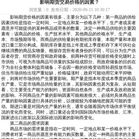
影响期货交易价格的因素？
浏览量：
0
发布日期：2020-09-15 10:30:17
影响期货价格的因素有很多，主要分为以下几种：第一商品的供给
因素供给是指在一定时间、一定地点和某一价格水平下，生产者或卖者
愿意并可能提供的某种商品或劳务的数量。决定一种商品供给的主要因
素有：该商品的价格、生产技术水平、其他商品的价格水平、生产成
本、市场预期等等。而商品的供给量则有期初库存量、本期产量和本期
进口量三部分构成。期初库存量是指上年度或上季度积存下来可供社会
继续消费的商品实物量。根据存货所有者身份的不同，可以分为生产供
应者存货、经营商存货和政府储备。前两种存货可根据价格变化随时上
市供给，可视为市场商品可供量的实际组成部分。而政府储备的目的在
于为全社会整体利益而储备，不会因一般的价格变动而轻易投放市场。
但当市场供给出现严重短缺，价格猛涨时，政府可能动用它来平抑物
价，则将对市场供给产生重要影响。期产量是指本年度或本季度的商品
生产量。它是市场商品供给量的主体，其影响因素也甚为复杂。从短期
看，它主要受生产能力的制约，资源和自然条件、生产成本及政府政策
的影响。不同商品生产量的影响因素可能相差很大，必须对具体商品生
产量的影响因素进行具体的分析，以便能较为准确地把握其可能的变
动。期进口量是对国内生产量的补充，通常会随着国内市场供求平衡状
况的变化而变化。同时，进口量还会受到国际国内市场价格差、汇率、
国家进出口政策以及国际政治因素的影响而变化。
第二商品的需求因素
商品市场的需求量是指在一定时间、一定地点和某一价格水平下，
消费者对某一商品所愿意并有能力购买数量。决定一种商品需求的主要